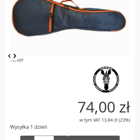
Item
Tenor
1
of
6
74,00 zł
w tym VAT 13,84 zł (23%)
Wysyłka 1 dzień