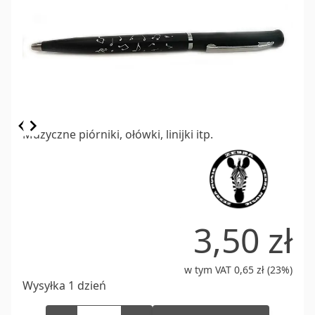
Item
Muzyczne piórniki, ołówki, linijki itp.
1
of
4
3,50 zł
w tym VAT 0,65 zł (23%)
Wysyłka 1 dzień