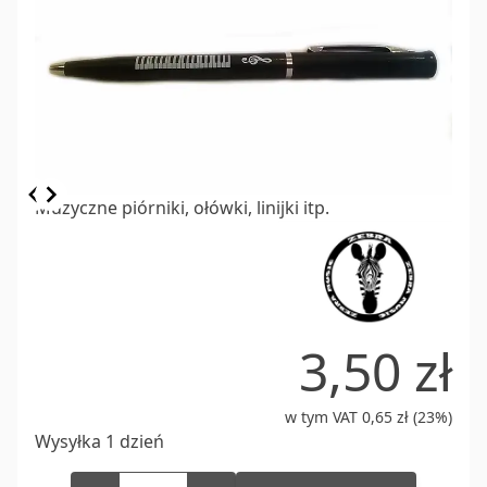
Item
Muzyczne piórniki, ołówki, linijki itp.
1
of
1
3,50 zł
w tym VAT 0,65 zł (23%)
Wysyłka 1 dzień