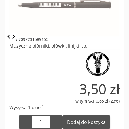
Item
EAN 7097231589155
Muzyczne piórniki, ołówki, linijki itp.
1
of
1
3,50 zł
w tym VAT 0,65 zł (23%)
Wysyłka 1 dzień
Dodaj do koszyka