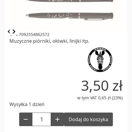
Item
EAN 7092554862572
Muzyczne piórniki, ołówki, linijki itp.
1
of
1
3,50 zł
w tym VAT 0,65 zł (23%)
Wysyłka 1 dzień
Dodaj do koszyka