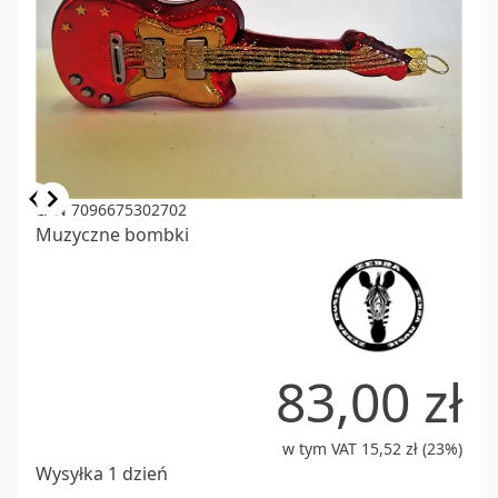
Item
EAN 7096675302702
Muzyczne bombki
1
of
3
83,00 zł
w tym VAT 15,52 zł (23%)
Wysyłka 1 dzień