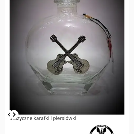
Item
Muzyczne karafki i piersiówki
1
of