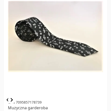
Item
EAN 7095857178739
Muzyczna garderoba
1