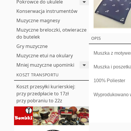
Pokrowce do ukulele
Konserwacja instrumentów
Muzyczne magnesy
Muzyczne breloczki, otwieracze
do butelek
OPIS
Gry muzyczne
Muszka z motyw
Muzyczne etui na okulary
Mniej muzyczne upominki
Muszka i poszetka
KOSZT TRANSPORTU
100% Poliester
Koszt przesyłki kurierskiej:
przy przedpłacie to 17zł
Wyprodukowano 
przy pobraniu to 22z