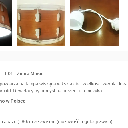
 - L01 - Zebra Music
epowtarzalna lampa wisząca w kształcie i wielkości werbla. Id
u itd. Rewelacyjny pomysł na prezent dla muzyka.
o w Polsce
m abażur), 80cm ze zwisem (możliwość regulacji zwisu).