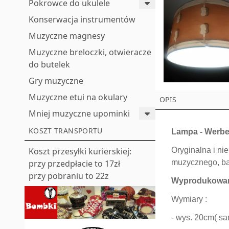
Pokrowce do ukulele
Konserwacja instrumentów
Muzyczne magnesy
Muzyczne breloczki, otwieracze
do butelek
Gry muzyczne
Muzyczne etui na okulary
OPIS
Mniej muzyczne upominki
KOSZT TRANSPORTU
Lampa - Werbel
Oryginalna i ni
Koszt przesyłki kurierskiej:
muzycznego, bar
przy przedpłacie to 17zł
przy pobraniu to 22z
Wyprodukowan
Wymiary :
- wys. 20cm( sa