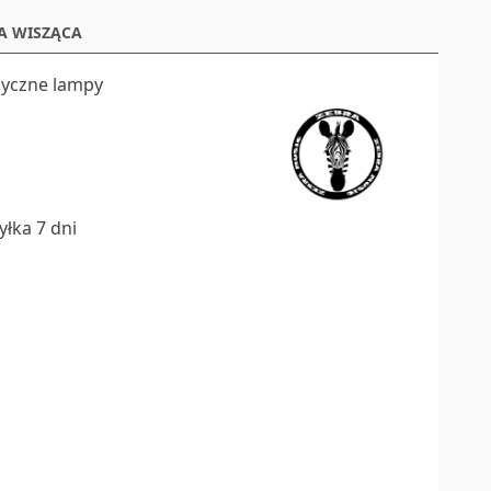
PA WISZĄCA
yczne lampy
łka 7 dni