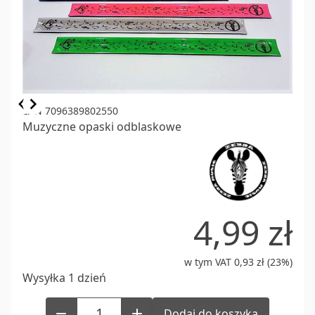
Item
EAN 7096389802550
Muzyczne opaski odblaskowe
1
of
3
4,99 zł
w tym VAT 0,93 zł (23%)
Wysyłka 1 dzień
Dodaj do koszyka