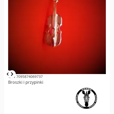
Item
EAN 7095874069737
Broszki i przypinki
1
of
3